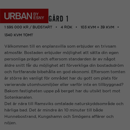
RÖRVIK VÄSTERGÅRD 1
1 595 000 KR / BUDSTART
4 ROK
103 KVM + 39 KVM
1340 KVM TOMT
Välkommen till en enplansvilla som erbjuder en trivsam
atmosfär. Bostaden erbjuder möjlighet att sätta din egen
personliga prägel och eftersom standarden är av något
äldre snitt får du möjlighet att förverkliga din bostadsdröm
och fortfarande bibehålla en god ekonomi. Eftersom tomten
är större än vanligt för området har du gott om plats för
varierande utomhusmiljöer eller varför inte en tillbyggnad?
Bakom fastigheten uppe på berget har du utsikt bort mot
Sotenkanalen.
Det är nära till Ramsviks omtalade naturskyddsområde och
härliga bad. Det är mindre än 10 minuter till både
Hunnebostrand, Kungshamn och Smögens affärer och
nöjen.