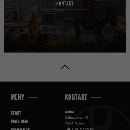
KONTAKT
MENY
KONTAKT
Solna
START
Solnavägen 43
VÅRA HEM
169 41 Solna
+46 (0)8 93 59 65