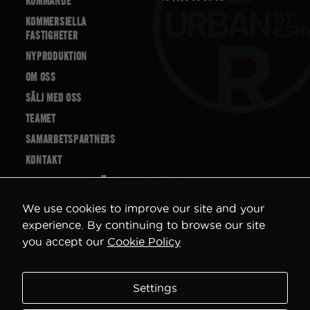
KOMMANDE
Nödvändiga
Dessa kakor
KOMMERSIELLA
går inte att
FASTIGHETER
välja bort. De
NYPRODUKTION
behövs för
att hemsidan
OM OSS
över huvud
taget ska
SÄLJ MED OSS
fungera.
TEAMET
SAMARBETSPARTNERS
Statistik
KONTAKT
För att vi ska
kunna
MÄKLARKONTOR
förbättra
hemsidans
We use cookies to improve our site and your
funktionalitet
STOCKHOLM
experience. By continuing to browse our site
och
uppbyggnad,
you accept our
Cookie Policy
SÖDERMALM
baserat på
VASASTAN
hur hemsidan
används.
KUNGSHOLMEN
Settings